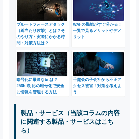
ブルートフォースアタック
WAFの機能がすぐ分かる！
（総当たり攻撃）とは？そ
一覧で見るメリットやデメ
のやり方・実際にかかる時
リット
間・対策方法は？
暗号化に最適なbitは？
千趣会の子会社から不正ア
256bit対応の暗号化で安全
クセス被害！対策を考えよ
に情報を管理する方法
う
製品・サービス（当該コラムの内容
に関連する製品・サービスはこち
ら）