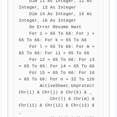
    Dim i1 As Integer, i2 As 
Integer, i3 As Integer

    Dim i4 As Integer, i5 As 
Integer, i6 As Integer

    On Error Resume Next

    For i = 65 To 66: For j = 
65 To 66: For k = 65 To 66

    For l = 65 To 66: For m = 
65 To 66: For i1 = 65 To 66

    For i2 = 65 To 66: For i3 
= 65 To 66: For i4 = 65 To 66

    For i5 = 65 To 66: For i6 
= 65 To 66: For n = 32 To 126

        ActiveSheet.Unprotect 
Chr(i) & Chr(j) & Chr(k) & _

            Chr(l) & Chr(m) & 
Chr(i1) & Chr(i2) & Chr(i3) & 
_
