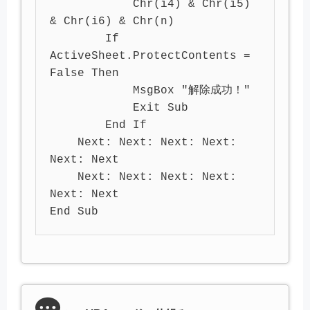
            Chr(i4) & Chr(i5) 
& Chr(i6) & Chr(n)

        If 
ActiveSheet.ProtectContents = 
False Then

            MsgBox "解除成功！"

            Exit Sub

        End If

    Next: Next: Next: Next: 
Next: Next

    Next: Next: Next: Next: 
Next: Next

End Sub