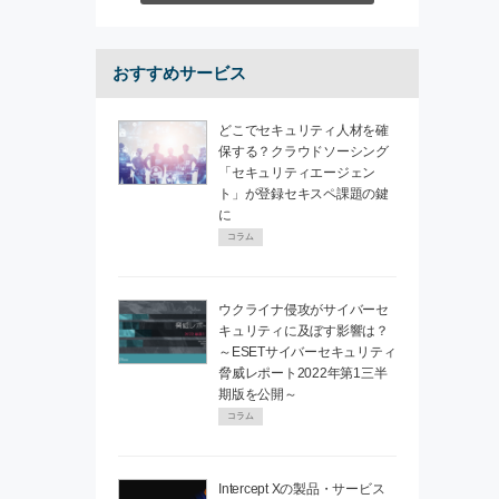
おすすめサービス
どこでセキュリティ人材を確
保する？クラウドソーシング
「セキュリティエージェン
ト」が登録セキスペ課題の鍵
に
コラム
ウクライナ侵攻がサイバーセ
キュリティに及ぼす影響は？
～ESETサイバーセキュリティ
脅威レポート2022年第1三半
期版を公開～
コラム
Intercept Xの製品・サービス