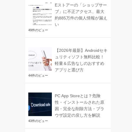
Eストアーの「ショップサー
ブ」に不正アクセス、最大
約885万件の個人情報が漏え
い
49件のビュー
【2026年最新】Androidセキ
ュリティソフト無料比較！
軽量＆広告なしのおすすめ
アプリと選び方
44件のビュー
PC App Storeとは？危険
性・インストールされた原
因・完全な削除方法・ブラ
ウザ設定の戻し方を解説
43件のビュー