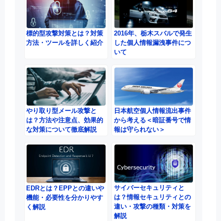
標的型攻撃対策とは？対策
2016年、栃木スバルで発生
方法・ツールを詳しく紹介
した個人情報漏洩事件につ
いて
やり取り型メール攻撃と
日本航空個人情報流出事件
は？方法や注意点、効果的
から考える＜暗証番号で情
な対策について徹底解説
報は守られない＞
サイバーセキュリティと
EDRとは？EPPとの違いや
は？情報セキュリティとの
機能・必要性を分かりやす
違い・攻撃の種類・対策を
く解説
解説