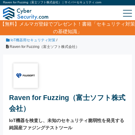
Raven for Fuzzing（富士ソフト株式会社）｜サイバーセキュリティ.com
【無料】
メルマガ登録でプレゼント！書籍「セキュリティ対策
の基礎知識」
ホーム
/
製品・サービス
/
その他セキュリティ
/
IoT機器用セキュリティ対策
/
Raven for Fuzzing（富士ソフト株式会社）
Raven for Fuzzing（富士ソフト株式
会社）
IoT機器を検査し、未知のセキュリティ脆弱性を発見する
純国産ファジングテストツール