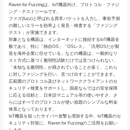
Raven for Fuzzingは、IoT機器向け、プロトコル・ファジ
ング・テストツールです。
ファズ(fuzz)と呼ばれる異常パケットを入力し、
事前予測
の難しいエラーを効率よく発見・検査する「
ファジング
テスト」が実施できます。
対象となる機器は、インターネットに接続するIoT機器全
般であり、特に「独自OS」「OSレス」「汎用OSだが製
造を海外企業に任せている」などの機器は、一般的なリ
スト方式に基づく脆弱性試験だけでは見つけられない、
「未知なる脆弱性」が残されていることが多く、これら
に対しファジングを行い、見つけ出すことができます。
広範囲のプロトコル及びネットワーククライアントのセ
キュリティ検査をサポートし、国産ならではの安全保障
に応える信頼と、日本語マニュアル等の使いやすさ、さ
らにはすべてのプロトコルが使い放題のシンプルな料金
体系となっております。
IoT機器を狙ったサイバー攻撃も増加する中、
IoT機器のセ
キュリティ対策に、Raven for Fuzzingのご活用をお願い
します。