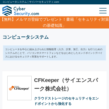
コンピュータシステム｜サイバーセキュリティ.com
【無料】
メルマガ登録でプレゼント！書籍「セキュリティ対策
の基礎知識」
ホーム
/
製品・サービス
/
コンピュータシステム
コンピュータシステム
コンピュータを中心に組み上げられた情報処理（入力、計算、加工、出力）を行うための
システムのことで、パソコンやスマートフォンなどをはじめとしたエンドポイントデバイ
スにおけるセキュリティ対策をサポートします。
CFKeeper（サイエンスパ
ーク株式会社）
クラウドストレージのセキュリティをエン
ドポイントから強化する