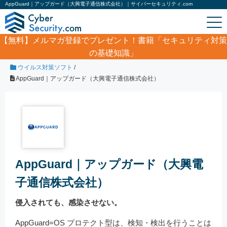
AppGuard｜アップガード（大興電子通信株式会社）｜サイバーセキュリティ.com
【無料】
メルマガ登録でプレゼント！書籍「セキュリティ対策
の基礎知識」
ホーム
/
製品・サービス
/
コンピュータシステム
/
ウイルス対策ソフト
/
AppGuard｜アップガード（大興電子通信株式会社）
AppGuard｜アップガード（大興電
子通信株式会社）
侵入されても、感染させない。
AppGuard=OS プロテクト型は、検知・検出を行うことは