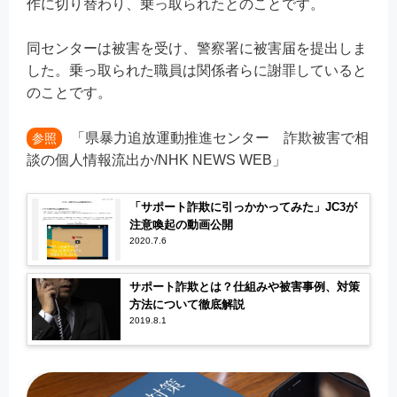
作に切り替わり、乗っ取られたとのことです。
同センターは被害を受け、警察署に被害届を提出しま
した。乗っ取られた職員は関係者らに謝罪していると
のことです。
「県暴力追放運動推進センター 詐欺被害で相
参照
談の個人情報流出か/NHK NEWS WEB」
「サポート詐欺に引っかかってみた」JC3が
注意喚起の動画公開
2020.7.6
サポート詐欺とは？仕組みや被害事例、対策
方法について徹底解説
2019.8.1