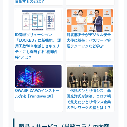
目指すものとは？
ID管理ソリューション
河北麻友子がデジタル安全
「LOCKED」に新機能。 運
大使に就任！パスワード管
用工数50％削減しセキュリ
理テクニックなど学ぶ
ティにも寄与する“棚卸台
帳”とは？
「伝説のひとり情シス」黒
OWASP ZAPのインストー
田光洋氏が講演。コロナ禍
ル方法【Windows 10】
で見えたひとり情シス企業
のテレワークの壁とは！？
製品・サービス（当該コラムの内容