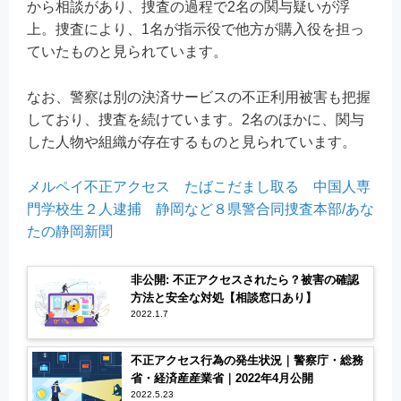
から相談があり、捜査の過程で2名の関与疑いが浮
上。捜査により、1名が指示役で他方が購入役を担っ
ていたものと見られています。
なお、警察は別の決済サービスの不正利用被害も把握
しており、捜査を続けています。2名のほかに、関与
した人物や組織が存在するものと見られています。
メルペイ不正アクセス たばこだまし取る 中国人専
門学校生２人逮捕 静岡など８県警合同捜査本部/あな
たの静岡新聞
非公開: 不正アクセスされたら？被害の確認
方法と安全な対処【相談窓口あり】
2022.1.7
不正アクセス行為の発生状況｜警察庁・総務
省・経済産産業省｜2022年4月公開
2022.5.23