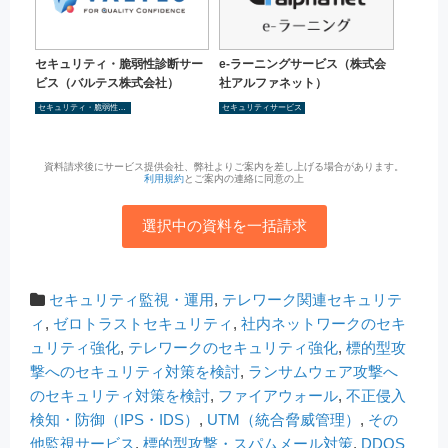
セキュリティ・脆弱性診断サー
e-ラーニングサービス（株式会
ビス（バルテス株式会社）
社アルファネット）
セキュリティ・脆弱性診断
セキュリティサービス
資料請求後にサービス提供会社、弊社よりご案内を差し上げる場合があります。
利用規約
とご案内の連絡に同意の上
選択中の資料を一括請求
セキュリティ監視・運用
,
テレワーク関連セキュリテ
ィ
,
ゼロトラストセキュリティ
,
社内ネットワークのセキ
ュリティ強化
,
テレワークのセキュリティ強化
,
標的型攻
撃へのセキュリティ対策を検討
,
ランサムウェア攻撃へ
のセキュリティ対策を検討
,
ファイアウォール
,
不正侵入
検知・防御（IPS・IDS）
,
UTM（統合脅威管理）
,
その
他監視サービス
,
標的型攻撃・スパムメール対策
,
DDOS