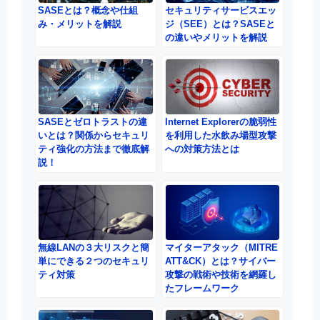
SASEとは？概念や仕組
セキュリティサービスエッ
み・メリットを解説
ジ（SEE）とは？SASEと
の違いやメリットを解説
Internet Explorerの脆弱性
SASEとゼロトラストの違
を利用した水飲み場型攻撃
いとは？関係からセキュリ
への対策方法とは
ティ強化の方法まで徹底解
説！
無線LANの３大リスクと簡
マイターアタック（MITRE
単にできる２つのセキュリ
ATT&CK）とは？サイバー
ティ対策
攻撃の戦術や技術を網羅し
たフレームワーク