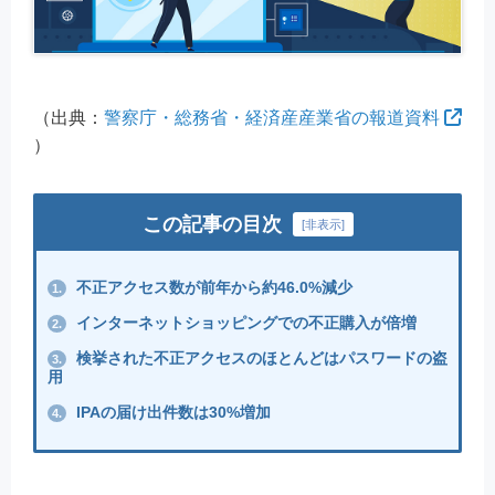
（出典：
警察庁・総務省・経済産産業省の報道資料
）
この記事の目次
[
非表示
]
不正アクセス数が前年から約46.0%減少
1.
インターネットショッピングでの不正購入が倍増
2.
検挙された不正アクセスのほとんどはパスワードの盗
3.
用
IPAの届け出件数は30%増加
4.