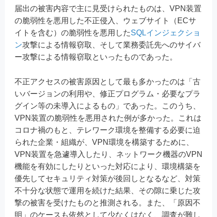
届出の被害内容で主に見受けられたものは、VPN装置
の脆弱性を悪用した不正侵入、ウェブサイト（ECサ
イトを含む）の脆弱性を悪用した
SQLインジェクショ
ン
攻撃による情報窃取、そして業務委託先へのサイバ
ー攻撃による情報窃取といったものであった。
不正アクセスの被害原因として最も多かったのは「古
いバージョンの利用や、修正プログラム・必要なプラ
グイン等の未導入によるもの」であった。このうち、
VPN装置の脆弱性を悪用された例が多かった。これは
コロナ禍のもと、テレワーク環境を整備する必要に迫
られた企業・組織が、VPN環境を構築するために、
VPN装置を急遽導入したり、ネットワーク機器のVPN
機能を有効にしたりといった対応により、環境構築を
優先してセキュリティ対策が後回しとなるなど、対策
不十分な状態で運用を続けた結果、その隙に乗じた攻
撃の被害を受けたものと推測される。また、「原因不
明」のケースも依然として少なくはなく、調査が難し