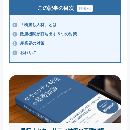
この記事の目次
[
非表示
]
「橋渡し人材」とは
1.
政府機関が打ち出す５つの対策
2.
産業界の対策
3.
おわりに
4.