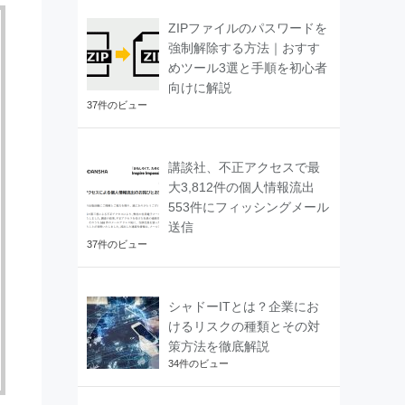
ZIPファイルのパスワードを
強制解除する方法｜おすす
めツール3選と手順を初心者
向けに解説
37件のビュー
講談社、不正アクセスで最
大3,812件の個人情報流出
553件にフィッシングメール
送信
37件のビュー
シャドーITとは？企業にお
けるリスクの種類とその対
策方法を徹底解説
34件のビュー