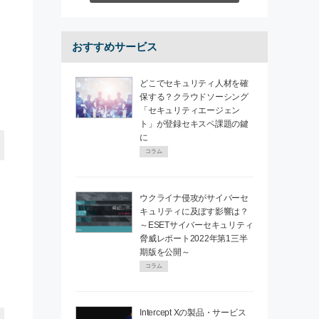
おすすめサービス
どこでセキュリティ人材を確
保する？クラウドソーシング
「セキュリティエージェン
ト」が登録セキスペ課題の鍵
に
コラム
ウクライナ侵攻がサイバーセ
キュリティに及ぼす影響は？
～ESETサイバーセキュリティ
脅威レポート2022年第1三半
期版を公開～
く
コラム
Intercept Xの製品・サービス