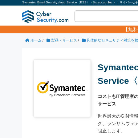
Symantec Email Security.cloud Service〈ESS〉（Broadcom Inc.）｜サイバ
【無料
ホーム
/
製品・サービス
/
具体的なセキュリティ対策を
Symantec 
Service
コストもIT管理
サービス
世界最大のGIN情
グ、ランサムウェ
阻止します。