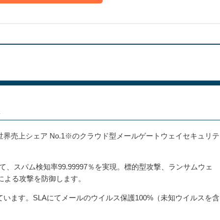
は
vice(ESS)は、世界売上シェア No.1※のクラウド型メールゲートウェイセキュリテ
って、スパム検知率99.99997％を実現。標的型攻撃、ランサムウェ
による攻撃を防御します。
ています。SLAにてメールのウイルス保護100%（未知ウイルスを含