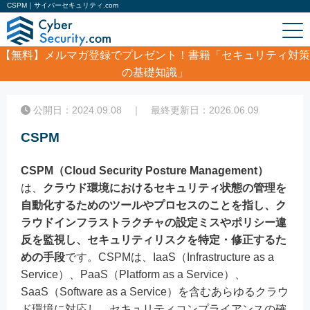
CSPM｜サイバーセキュリティ.com
【無料】
メルマガ登録でプレゼント！書籍「セキュリティ対策
の基礎知識」
ホーム
/
コラム
/
CSPM
公開日：2024.09.08 ｜ 最終更新日：2026.06.09
CSPM
CSPM（Cloud Security Posture Management）
は、
クラウド環境におけるセキュリティ状態の管理を
自動化するためのツールやプロセスのことを指し、ク
ラウドインフラストラクチャの設定ミスやポリシー違
反を監視し、セキュリティリスクを特定・修正するた
めの手段
です。CSPMは、IaaS（Infrastructure as a
Service）、PaaS（Platform as a Service）、
SaaS（Software as a Service）を含むあらゆるクラウ
ド環境に対応し、セキュリティコンプライアンスの確