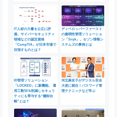
IT人材の力量を公正に評
ディベロッパーファースト
価。サイバーセキュリティ
の脆弱性管理ソリューショ
領域などの認定資格
ン「Snyk」。セゾン情報シ
「CompTIA」が日本市場で
ステムズの事例とは
目指すものとは？
ID管理ソリューション
河北麻友子がデジタル安全
「LOCKED」に新機能。 運
大使に就任！パスワード管
用工数50％削減しセキュリ
理テクニックなど学ぶ
ティにも寄与する“棚卸台
帳”とは？