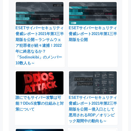
ESETサイバーセキュリティ
ESETサイバーセキュリティ
脅威レポート2021年第3三半
脅威レポート2021年第1三半
期版を公開～ランサムウェ
期版を公開
ア犯罪者が続々逮捕！2022
年に終息なるか？
「Sodinokibi」のメンバー
10数人も～
誰にでもサイバー攻撃は可
ESETサイバーセキュリティ
能？DDoS攻撃の仕組みと対
脅威レポート2021年第2三半
策について
期版を公開～侵入口として
悪用されるRDP／オリンピ
ック期間中の動向も～