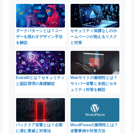
ダークパターンとは？ユー
セキュリティ保護なしのホ
ザーを惑わすデザイン手法
ームページが抱えるリスク
を解説
と対策
EntraIDとは？セキュリティ
Webサイトの脆弱性とは？
と認証管理の基礎解説
サイバー攻撃と未然にセキ
ュリティ対策を解説
バックドア攻撃とは？企業
WordPressの脆弱性とは？
に潜む脅威と対策法
攻撃事例や対策方法