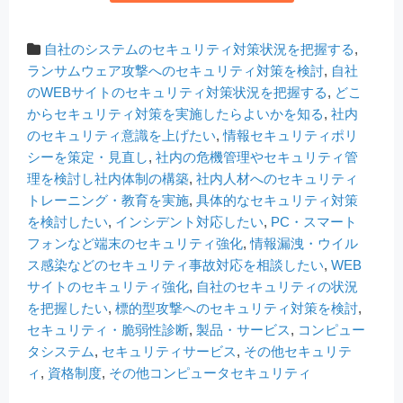
自社のシステムのセキュリティ対策状況を把握する
,
ランサムウェア攻撃へのセキュリティ対策を検討
,
自社
のWEBサイトのセキュリティ対策状況を把握する
,
どこ
からセキュリティ対策を実施したらよいかを知る
,
社内
のセキュリティ意識を上げたい
,
情報セキュリティポリ
シーを策定・見直し
,
社内の危機管理やセキュリティ管
理を検討し社内体制の構築
,
社内人材へのセキュリティ
トレーニング・教育を実施
,
具体的なセキュリティ対策
を検討したい
,
インシデント対応したい
,
PC・スマート
フォンなど端末のセキュリティ強化
,
情報漏洩・ウイル
ス感染などのセキュリティ事故対応を相談したい
,
WEB
サイトのセキュリティ強化
,
自社のセキュリティの状況
を把握したい
,
標的型攻撃へのセキュリティ対策を検討
,
セキュリティ・脆弱性診断
,
製品・サービス
,
コンピュー
タシステム
,
セキュリティサービス
,
その他セキュリテ
ィ
,
資格制度
,
その他コンピュータセキュリティ