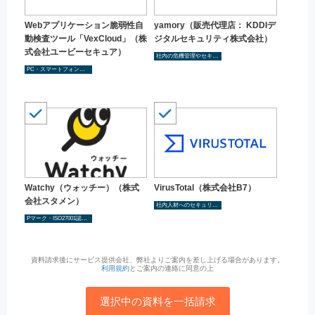
Webアプリケーション脆弱性自
yamory（販売代理店： KDDIデ
動検査ツール「VexCloud」（株
ジタルセキュリティ株式会社）
式会社ユービーセキュア）
社内の危機管理やセキュリティ管理を検討し社内体制の構築
PC・スマートフォンなど端末のセキュリティ強化
Watchy（ウォッチー）（株式
VirusTotal（株式会社B7）
会社スタメン）
社内人材へのセキュリティトレーニング・教育を実施
Pマーク・ISO27001認証（ISMS認証）などの第三者認証取得
資料請求後にサービス提供会社、弊社よりご案内を差し上げる場合があります。
利用規約
とご案内の連絡に同意の上
選択中の資料を一括請求