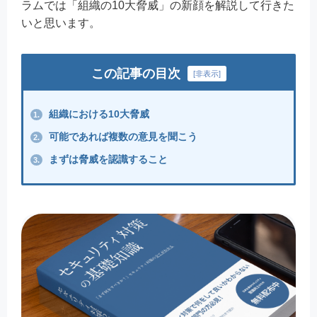
ラムでは「組織の10大脅威」の新顔を解説して行きた
いと思います。
この記事の目次
[
非表示
]
組織における10大脅威
1.
可能であれば複数の意見を聞こう
2.
まずは脅威を認識すること
3.