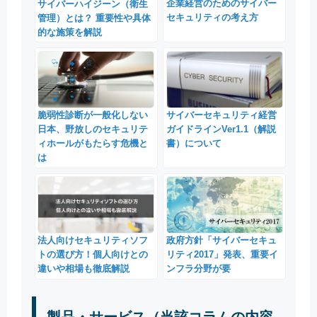
企業経営のためのサイバー
サイバーハイジーン（衛生
セキュリティの考え方
管理）とは？ 重要性や具体
的な施策を解説
脆弱性診断が一般化しない
サイバーセキュリティ経営
日本、野放しのセキュリテ
ガイドラインVer1.1（解説
ィホールがもたらす危機と
書）について
は
法人向けセキュリティソフ
政府方針「サイバーセキュ
トの選び方！個人向けとの
リティ2017」発表、重要イ
違いや相場も徹底解説
ンフラ分野が要
製品・サービス（当該コラムの内容