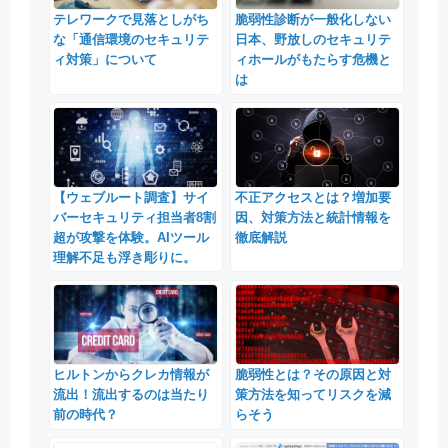
テレワークで見落としがち
脆弱性診断が一般化しない
な「通信環境のセキュリテ
日本、野放しのセキュリテ
ィ対策」について
ィホールがもたらす危機と
は
【ウェブルート調査】サイ
不正アクセスとは？増加要
バーセキュリティ担当者8割
因、対策方法と統計情報を
超が攻撃を体験。AIツール
徹底解説
理解不足も浮き彫りに。
ヒルトンからクレカ情報が
脆弱性とは？その原因と対
流出！流出するのは当たり
策方法を知ってリスクを減
前の時代？
らそう