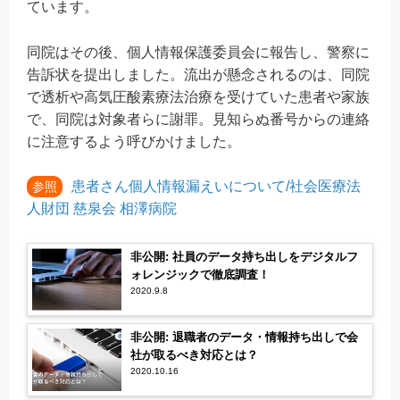
ています。
同院はその後、個人情報保護委員会に報告し、警察に
告訴状を提出しました。流出が懸念されるのは、同院
で透析や⾼気圧酸素療法治療を受けていた患者や家族
で、同院は対象者らに謝罪。見知らぬ番号からの連絡
に注意するよう呼びかけました。
患者さん個人情報漏えいについて/社会医療法
参照
⼈財団 慈泉会 相澤病院
非公開: 社員のデータ持ち出しをデジタルフ
ォレンジックで徹底調査！
2020.9.8
非公開: 退職者のデータ・情報持ち出しで会
社が取るべき対応とは？
2020.10.16