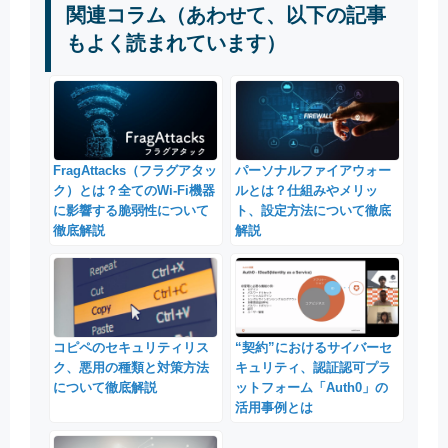
関連コラム（あわせて、以下の記事
もよく読まれています）
FragAttacks（フラグアタッ
パーソナルファイアウォー
ク）とは？全てのWi-Fi機器
ルとは？仕組みやメリッ
に影響する脆弱性について
ト、設定方法について徹底
徹底解説
解説
コピペのセキュリティリス
“契約”におけるサイバーセ
ク、悪用の種類と対策方法
キュリティ、認証認可プラ
について徹底解説
ットフォーム「Auth0」の
活用事例とは