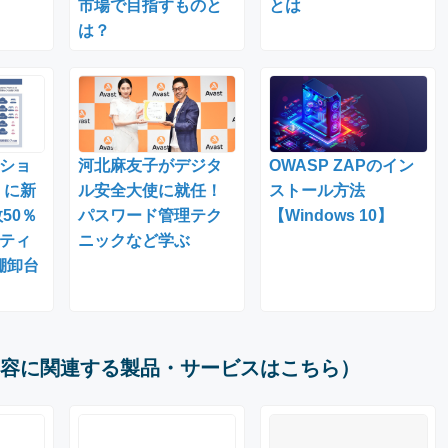
市場で目指すものと
とは
は？
ーショ
河北麻友子がデジタ
OWASP ZAPのイン
」に新
ル安全大使に就任！
ストール方法
50％
パスワード管理テク
【Windows 10】
ティ
ニックなど学ぶ
棚卸台
容に関連する製品・サービスはこちら）