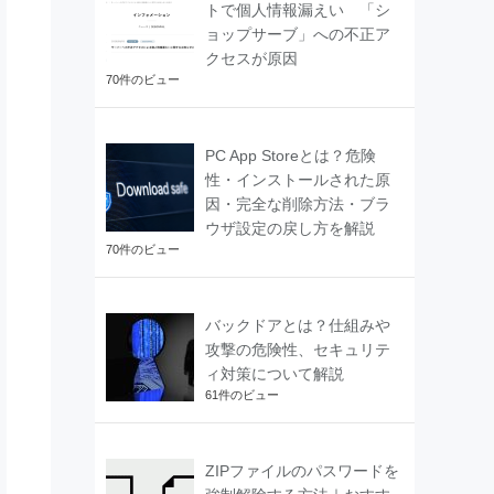
トで個人情報漏えい 「シ
ョップサーブ」への不正ア
クセスが原因
70件のビュー
PC App Storeとは？危険
性・インストールされた原
因・完全な削除方法・ブラ
ウザ設定の戻し方を解説
70件のビュー
バックドアとは？仕組みや
攻撃の危険性、セキュリテ
ィ対策について解説
61件のビュー
ZIPファイルのパスワードを