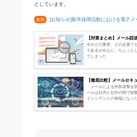
としています。
[お知らせ]新卒採用活動における電子
参照
【対策まとめ】メール誤送
今やどの業界、どの企業で
であるがゆえに、ちょっとしたミスが
てしまった
【徹底比較】メールセキ
「メールによる外部攻撃を防
ールは社内と社外の間で頻
インシデントの発端になっ