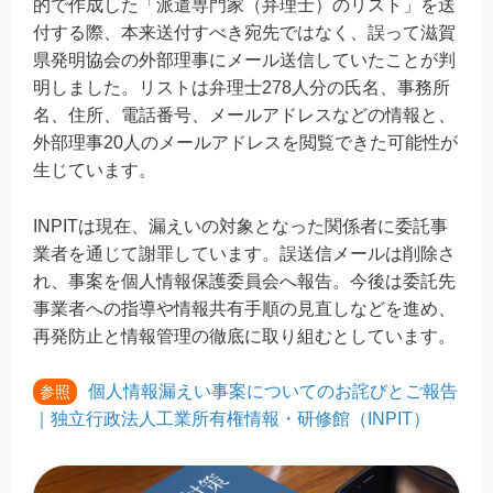
的で作成した「派遣専門家（弁理士）のリスト」を送
付する際、本来送付すべき宛先ではなく、誤って滋賀
県発明協会の外部理事にメール送信していたことが判
明しました。リストは弁理士278人分の氏名、事務所
名、住所、電話番号、メールアドレスなどの情報と、
外部理事20人のメールアドレスを閲覧できた可能性が
生じています。
INPITは現在、漏えいの対象となった関係者に委託事
業者を通じて謝罪しています。誤送信メールは削除さ
れ、事案を個人情報保護委員会へ報告。今後は委託先
事業者への指導や情報共有手順の見直しなどを進め、
再発防止と情報管理の徹底に取り組むとしています。
個人情報漏えい事案についてのお詫びとご報告
参照
｜独立行政法人工業所有権情報・研修館（INPIT）