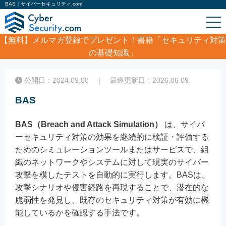
BAS｜サイバーセキュリティ.com
【無料】
メルマガ登録でプレゼント！書籍「セキュリティ対策
の基礎知識」
ホーム
/
コラム
/
BAS
公開日：2024.09.08 ｜ 最終更新日：2026.06.09
BAS
BAS（Breach and Attack Simulation）
は、サイバ
ーセキュリティ対策の効果を継続的に検証・評価する
ためのシミュレーションツールまたはサービスで、組
織のネットワークやシステムに対して現実のサイバー
攻撃を模したテストを自動的に実行します。BASは、
攻撃シナリオや侵害経路を再現することで、潜在的な
脆弱性を発見し、既存のセキュリティ対策が有効に機
能しているかを確認する手法です。