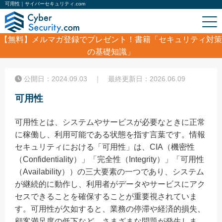
可用性｜サイバーセキュリティ.com
【無料】
メルマガ登録でプレゼント！書籍「セキュリティ対策
の基礎知識」
ホーム
/
コラム
/
可用性
公開日：2024.09.03 ｜ 最終更新日：2026.06.09
可用性
可用性とは、システムやサービスが必要なときに正常
に稼働し、利用可能である状態を指す言葉です。情報
セキュリティにおける「可用性」は、CIA（機密性
（Confidentiality）」「完全性（Integrity）」「可用性
（Availability））の三大要素の一つであり、システム
が継続的に動作し、利用者がデータやサービスにアク
セスできることを確保することが重要視されていま
す。可用性が欠如すると、業務の停滞や経済的損失、
顧客満足度の低下など、さまざまな問題が発生しま