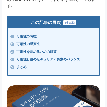
す。
この記事の目次
[
非表示
]
可用性の特徴
1.
可用性の重要性
2.
可用性を高めるための対策
3.
可用性と他のセキュリティ要素のバランス
4.
まとめ
5.