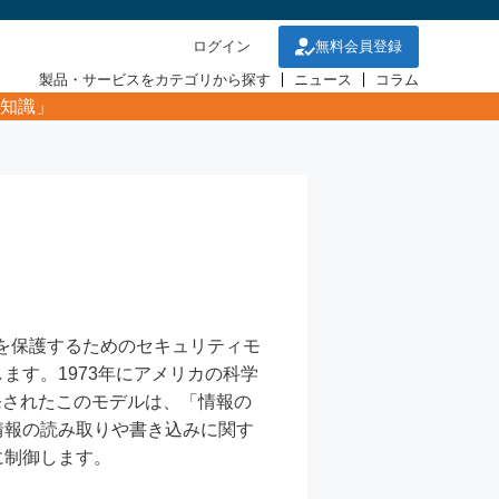
ログイン
無料会員登録
製品・サービスをカテゴリから探す
ニュース
コラム
知識」
機密性を保護するためのセキュリティモ
す。1973年にアメリカの科学
って開発されたこのモデルは、「情報の
情報の読み取りや書き込みに関す
に制御します。