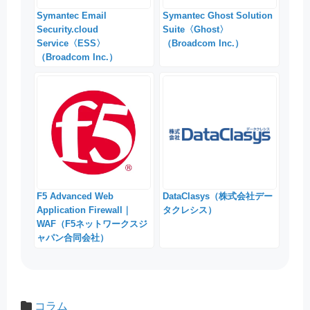
Symantec Email
Symantec Ghost Solution
Security.cloud
Suite〈Ghost〉
Service〈ESS〉
（Broadcom Inc.）
（Broadcom Inc.）
F5 Advanced Web
DataClasys（株式会社デー
Application Firewall｜
タクレシス）
WAF（F5ネットワークスジ
ャパン合同会社）
コラム