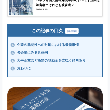
ベネッセ個人情報漏洩事件のすべて｜企業は
加害者？それとも被害者？
2016.5.10
この記事の目次
[
非表示
]
企業の脆弱性への対応における最新事情
1.
各企業にみる具体例
2.
大手企業ほど高額の奨励金を支払う傾向あり
3.
おわりに
4.