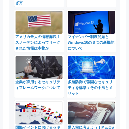
ぎ方
アメリカ最大の情報漏洩！
マイナンバー制度開始と
スノーデンによってリーク
Windows10の３つの新機能
された情報は本物か
について
企業が採用するセキュリテ
多層防御で強固なセキュリ
ィフレームワークについて
ティを構築：その手法とメ
リット
国際イベントにおけるセキ
購入前に考えよう！MacOS