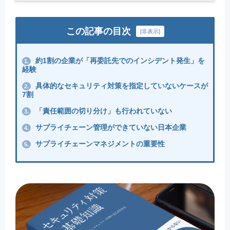
この記事の目次
[
非表示
]
約1割の企業が「再委託先でのインシデント発生」を
1.
経験
具体的なセキュリティ対策を指定していないケースが
2.
7割
「責任範囲の切り分け」も行われていない
3.
サプライチェーン管理ができていない日本企業
4.
サプライチェーンマネジメントの重要性
5.