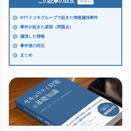
この記事の目次
[
非表示
]
NTTドコモグループで起きた情報漏洩事件
1.
事件が起きた原因（問題点）
2.
漏洩した情報
3.
事件後の対応
4.
まとめ
5.