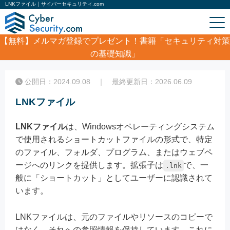
LNKファイル｜サイバーセキュリティ.com
【無料】
メルマガ登録でプレゼント！書籍「セキュリティ対策
の基礎知識」
ホーム
/
コラム
/
LNKファイル
公開日：2024.09.08 ｜ 最終更新日：2026.06.09
LNKファイル
LNKファイル
は、Windowsオペレーティングシステム
で使用されるショートカットファイルの形式で、特定
のファイル、フォルダ、プログラム、またはウェブペ
ージへのリンクを提供します。拡張子は
で、一
.lnk
般に「ショートカット」としてユーザーに認識されて
います。
LNKファイルは、元のファイルやリソースのコピーで
はなく、それへの参照情報を保持しています。これに