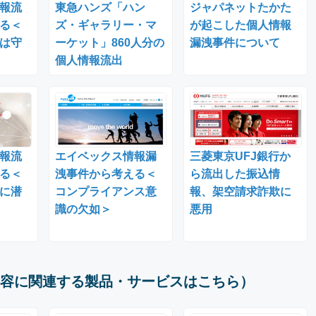
報流
東急ハンズ「ハン
ジャパネットたかた
る＜
ズ・ギャラリー・マ
が起こした個人情報
は守
ーケット」860人分の
漏洩事件について
個人情報流出
報流
エイベックス情報漏
三菱東京UFJ銀行か
る＜
洩事件から考える＜
ら流出した振込情
に潜
コンプライアンス意
報、架空請求詐欺に
識の欠如＞
悪用
容に関連する製品・サービスはこちら）