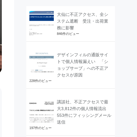
大仙に不正アクセス、全シ
ステム遮断 受注・出荷業
務に影響
846件のビュー
デザインフィルの通販サイ
トで個人情報漏えい 「シ
ョップサーブ」への不正ア
クセスが原因
228件のビュー
講談社、不正アクセスで最
大3,812件の個人情報流出
553件にフィッシングメール
送信
197件のビュー