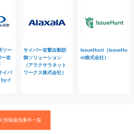
断ツー
サイバー攻撃自動防
IssueHunt（IssueHu
バー攻
御ソリューション
nt株式会社）
断
（アラクサラネット
サイバ
ワークス株式会社）
byイ
人情報漏洩事件一覧