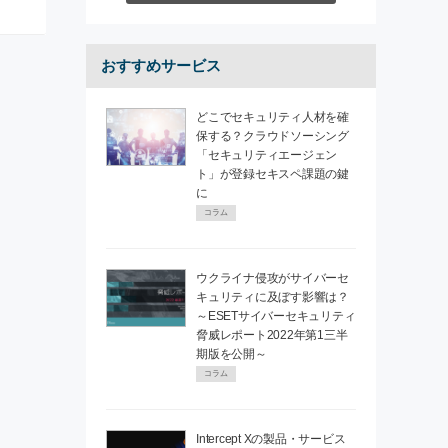
おすすめサービス
どこでセキュリティ人材を確
保する？クラウドソーシング
「セキュリティエージェン
ト」が登録セキスペ課題の鍵
に
コラム
ウクライナ侵攻がサイバーセ
キュリティに及ぼす影響は？
～ESETサイバーセキュリティ
脅威レポート2022年第1三半
期版を公開～
コラム
Intercept Xの製品・サービス