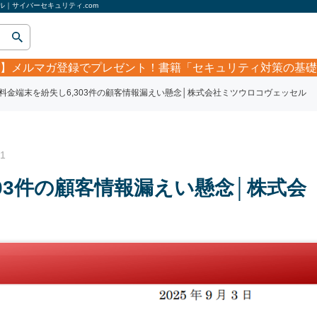
ル｜サイバーセキュリティ.com
】
メルマガ登録でプレゼント！書籍「セキュリティ対策の基礎
料金端末を紛失し6,303件の顧客情報漏えい懸念│株式会社ミツウロコヴェッセル
1
03件の顧客情報漏えい懸念│株式会