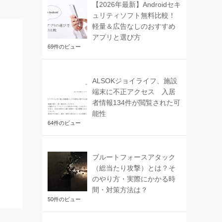
【2026年最新】Androidセキ
ュリティソフト無料比較！
軽量＆広告なしのおすすめ
アプリと選び方
69件のビュー
ALSOKジョイライフ、施設
端末に不正アクセス 入居
者情報134件が閲覧された可
能性
64件のビュー
ブルートフォースアタック
（総当たり攻撃）とは？そ
のやり方・実際にかかる時
間・対策方法は？
50件のビュー