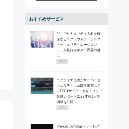
おすすめサービス
どこでセキュリティ人材を確
保する？クラウドソーシング
「セキュリティエージェン
ト」が登録セキスペ課題の鍵
に
コラム
ウクライナ侵攻がサイバーセ
キュリティに及ぼす影響は？
～ESETサイバーセキュリティ
脅威レポート2022年第1三半
期版を公開～
コラム
Intercept Xの製品・サービス