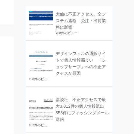
大仙に不正アクセス、全シ
ステム遮断 受注・出荷業
務に影響
768件のビュー
デザインフィルの通販サイ
トで個人情報漏えい 「シ
ョップサーブ」への不正ア
クセスが原因
198件のビュー
講談社、不正アクセスで最
大3,812件の個人情報流出
553件にフィッシングメール
送信
162件のビュー