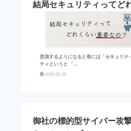
結局セキュリティってど
意識するようになると巷には「セキュリテ
ティというと 「...
2016.03.20
御社の標的型サイバー攻撃