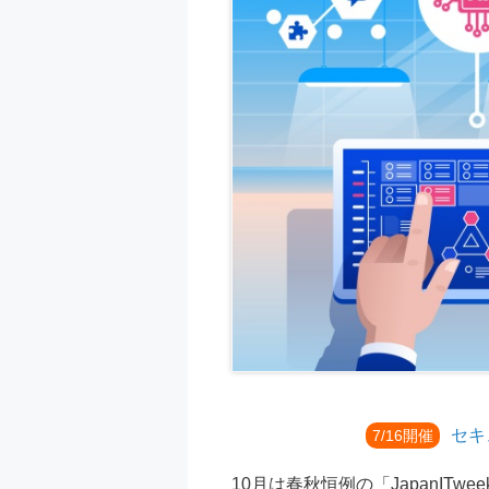
セキ
7/16開催
10月は春秋恒例の「JapanI