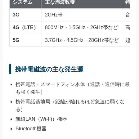
システム
主な周波数帯
特徴
3G
2GHz帯
音声
4G（LTE）
800MHz・1.5GHz・2GHz帯など
高速
5G
3.7GHz・4.5GHz・28GHz帯など
超高
携帯電磁波の主な発生源
携帯電話・スマートフォン本体（通話・通信時に最
も強く発生）
携帯電話基地局（距離が離れるほど急速に弱くな
る）
無線LAN（Wi-Fi）機器
Bluetooth機器