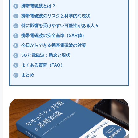
携帯電磁波とは？
1.
携帯電磁波のリスクと科学的な現状
2.
特に影響を受けやすい可能性がある人々
3.
携帯電磁波の安全基準（SAR値）
4.
今日からできる携帯電磁波の対策
5.
5Gと電磁波：懸念と現状
6.
よくある質問（FAQ）
7.
まとめ
8.