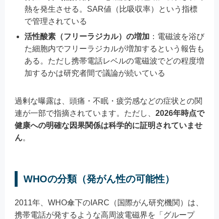
熱を発生させる。SAR値（比吸収率）という指標
で管理されている
活性酸素（フリーラジカル）の増加
：電磁波を浴び
た細胞内でフリーラジカルが増加するという報告も
ある。ただし携帯電話レベルの電磁波でどの程度増
加するかは研究者間で議論が続いている
過剰な曝露は、頭痛・不眠・疲労感などの症状との関
連が一部で指摘されています。ただし、
2026年時点で
健康への明確な因果関係は科学的に証明されていませ
ん
。
WHOの分類（発がん性の可能性）
2011年、WHO傘下のIARC（国際がん研究機関）は、
携帯電話が発するような高周波電磁界を「グループ