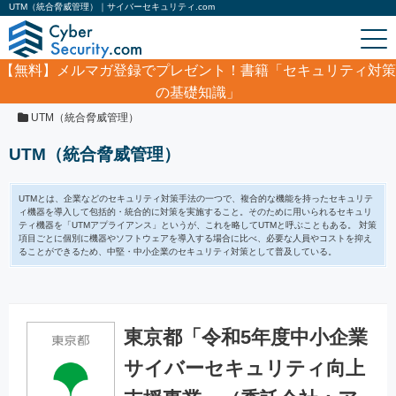
UTM（統合脅威管理）｜サイバーセキュリティ.com
【無料】
メルマガ登録でプレゼント！書籍「セキュリティ対策
の基礎知識」
ホーム
/
製品・サービス
/
ネットワークセキュリティ
/
UTM（統合脅威管理）
UTM（統合脅威管理）
UTMとは、企業などのセキュリティ対策手法の一つで、複合的な機能を持ったセキュリテ
ィ機器を導入して包括的・統合的に対策を実施すること。そのために用いられるセキュリ
ティ機器を「UTMアプライアンス」というが、これを略してUTMと呼ぶこともある。 対策
項目ごとに個別に機器やソフトウェアを導入する場合に比べ、必要な人員やコストを抑え
ることができるため、中堅・中小企業のセキュリティ対策として普及している。
東京都「令和5年度中小企業
サイバーセキュリティ向上