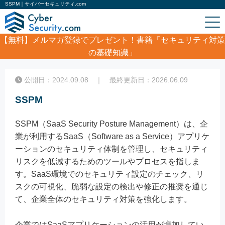
SSPM｜サイバーセキュリティ.com
【無料】
メルマガ登録でプレゼント！書籍「セキュリティ対策
の基礎知識」
ホーム
/
コラム
/
SSPM
公開日：2024.09.08 ｜ 最終更新日：2026.06.09
SSPM
SSPM（SaaS Security Posture Management）は、企
業が利用するSaaS（Software as a Service）アプリケ
ーションのセキュリティ体制を管理し、セキュリティ
リスクを低減するためのツールやプロセスを指しま
す。SaaS環境でのセキュリティ設定のチェック、リ
スクの可視化、脆弱な設定の検出や修正の推奨を通じ
て、企業全体のセキュリティ対策を強化します。
企業ではSaaSアプリケーションの活用が増加してい