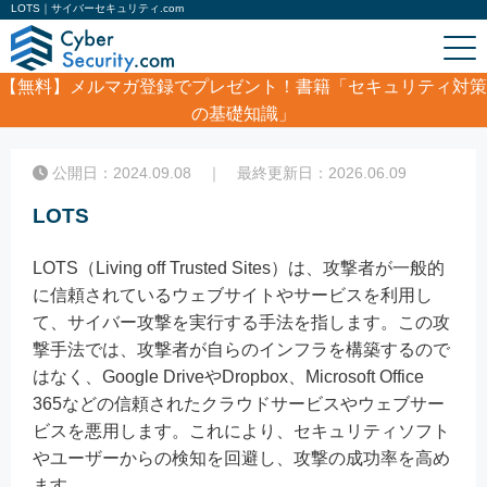
LOTS｜サイバーセキュリティ.com
【無料】
メルマガ登録でプレゼント！書籍「セキュリティ対策
の基礎知識」
ホーム
/
コラム
/
LOTS
公開日：2024.09.08 ｜ 最終更新日：2026.06.09
LOTS
LOTS（Living off Trusted Sites）は、攻撃者が一般的
に信頼されているウェブサイトやサービスを利用し
て、サイバー攻撃を実行する手法を指します。この攻
撃手法では、攻撃者が自らのインフラを構築するので
はなく、Google DriveやDropbox、Microsoft Office
365などの信頼されたクラウドサービスやウェブサー
ビスを悪用します。これにより、セキュリティソフト
やユーザーからの検知を回避し、攻撃の成功率を高め
ます。