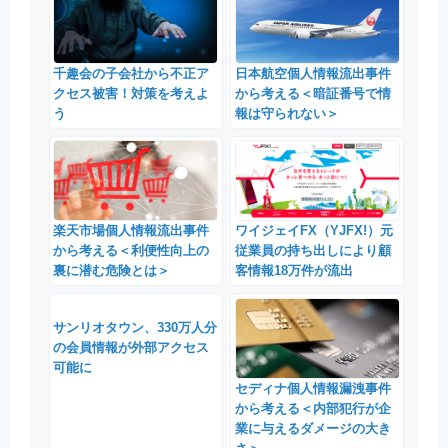
千趣会の子会社から不正ア
日本航空個人情報流出事件
クセス被害！対策を考えよ
から考える＜暗証番号で情
う
報は守られない＞
楽天市場個人情報流出事件
ワイジェイFX（YJFX!）元
から考える＜利便性向上の
従業員の持ち出しにより顧
裏に潜む危険とは＞
客情報18万件が流出
サンリオタウン、330万人分
の会員情報が外部アクセス
可能に
セディナ個人情報漏洩事件
から考える＜内部犯行が企
業に与えるダメージの大き