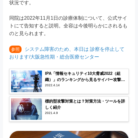
状況です。
同院は2022年11月1日の診療体制について、公式サイ
トにて告知すると説明。全容は今後明らかにされるも
のと見られます。
システム障害のため、本日は 診察を停止して
参照
おります/大阪急性期・総合医療センター
IPA「情報セキュリティ10大脅威2022（組
織）」のランキングから見るサイバー攻撃の
傾向
2022.4.14
標的型攻撃対策とは？対策方法・ツールを詳
しく紹介
2021.4.9