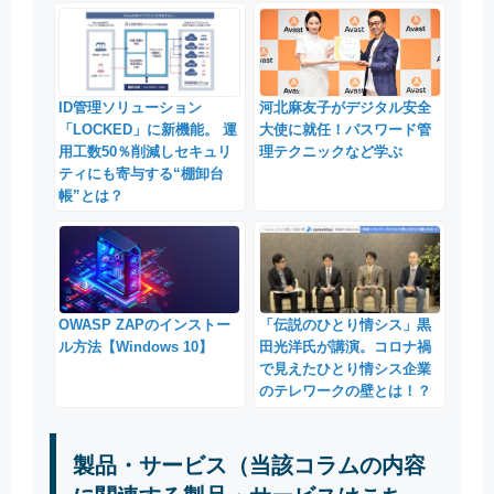
ID管理ソリューション
河北麻友子がデジタル安全
「LOCKED」に新機能。 運
大使に就任！パスワード管
用工数50％削減しセキュリ
理テクニックなど学ぶ
ティにも寄与する“棚卸台
帳”とは？
「伝説のひとり情シス」黒
OWASP ZAPのインストー
田光洋氏が講演。コロナ禍
ル方法【Windows 10】
で見えたひとり情シス企業
のテレワークの壁とは！？
製品・サービス（当該コラムの内容