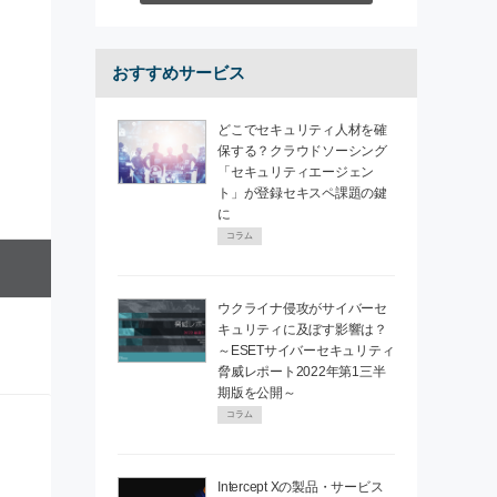
おすすめサービス
どこでセキュリティ人材を確
保する？クラウドソーシング
「セキュリティエージェン
ト」が登録セキスペ課題の鍵
に
コラム
ウクライナ侵攻がサイバーセ
キュリティに及ぼす影響は？
～ESETサイバーセキュリティ
脅威レポート2022年第1三半
期版を公開～
コラム
Intercept Xの製品・サービス