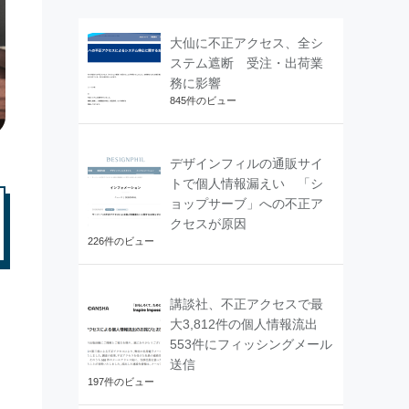
大仙に不正アクセス、全シ
ステム遮断 受注・出荷業
務に影響
845件のビュー
デザインフィルの通販サイ
トで個人情報漏えい 「シ
ョップサーブ」への不正ア
クセスが原因
226件のビュー
講談社、不正アクセスで最
大3,812件の個人情報流出
553件にフィッシングメール
送信
197件のビュー