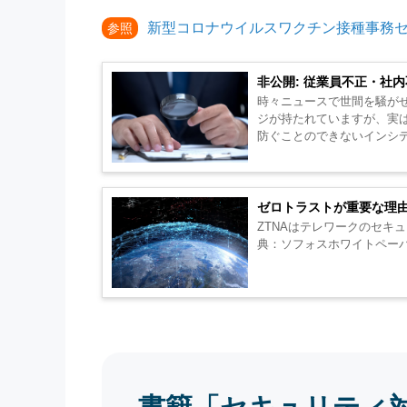
新型コロナウイルスワクチン接種事務セ
参照
非公開: 従業員不正・社
時々ニュースで世間を騒が
ジが持たれていますが、実は
防ぐことのできないインシ
ゼロトラストが重要な理由
ZTNAはテレワークのセキ
典：ソフォスホワイトペーパ