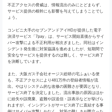
不正アクセスの脅威は、情報流出のみにとどまらず、
サービス提供の根幹にも影響を与えてしまうことでし
ょう。
コンビニ大手のセブンアンドアイHDが提供した電子
決済サービス「7pay」は、サービス開始直後からサイ
バー攻撃による不正利用が相次ぎました。同社はイン
シデント発生後に対策協議を進めましたが、短期間で
安全なサービスを提供するのは難しく、サービス終了
を決断しています。
また、大阪ガス子会社オージス総研の宅ふぁいる便
も、不正アクセスにより481万件の登録者情報が流
出。やはりシステム的な改修の困難さが要因となり、
サービス終了を決定しました。流出事故の原因はほか
に紛失や誤廃棄、盗難や誤送信・誤表示などが挙げら
れますが、インシデントがサービス終了に直結する事
例はサイバー攻撃しかなく、対策の難しさが際立った