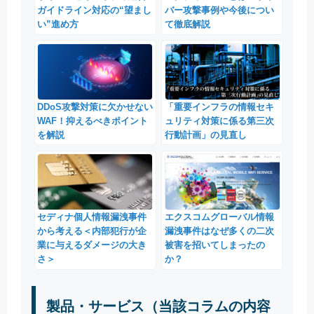
ガイドライン対応の“望まし
バー攻撃事例や今後につい
い”進め方
て徹底解説
DDoS攻撃対策に欠かせない
「重要インフラの情報セキ
WAF！抑えるべきポイント
ュリティ対策に係る第三次
を解説
行動計画」の見直し
セディナ個人情報漏洩事件
エクスコムグローバル情報
から考える＜内部犯行が企
漏洩事件はなぜ多くの二次
業に与えるダメージの大き
被害を招いてしまったの
さ＞
か？
製品・サービス（当該コラムの内容