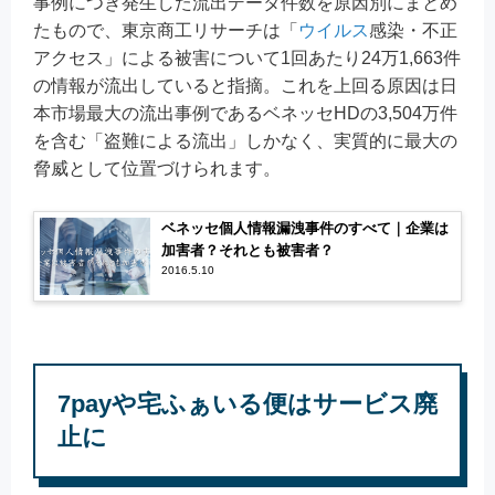
事例につき発生した流出データ件数を原因別にまとめ
たもので、東京商工リサーチは「
ウイルス
感染・不正
アクセス」による被害について1回あたり24万1,663件
の情報が流出していると指摘。これを上回る原因は日
本市場最大の流出事例であるベネッセHDの3,504万件
を含む「盗難による流出」しかなく、実質的に最大の
脅威として位置づけられます。
ベネッセ個人情報漏洩事件のすべて｜企業は
加害者？それとも被害者？
2016.5.10
7payや宅ふぁいる便はサービス廃
止に