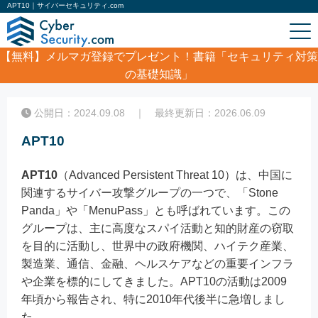
APT10｜サイバーセキュリティ.com
【無料】
メルマガ登録でプレゼント！書籍「セキュリティ対策
の基礎知識」
ホーム
/
コラム
/
APT10
公開日：2024.09.08 ｜ 最終更新日：2026.06.09
APT10
APT10
（Advanced Persistent Threat 10）は、中国に
関連するサイバー攻撃グループの一つで、「Stone
Panda」や「MenuPass」とも呼ばれています。この
グループは、主に高度なスパイ活動と知的財産の窃取
を目的に活動し、世界中の政府機関、ハイテク産業、
製造業、通信、金融、ヘルスケアなどの重要インフラ
や企業を標的にしてきました。APT10の活動は2009
年頃から報告され、特に2010年代後半に急増しまし
た。