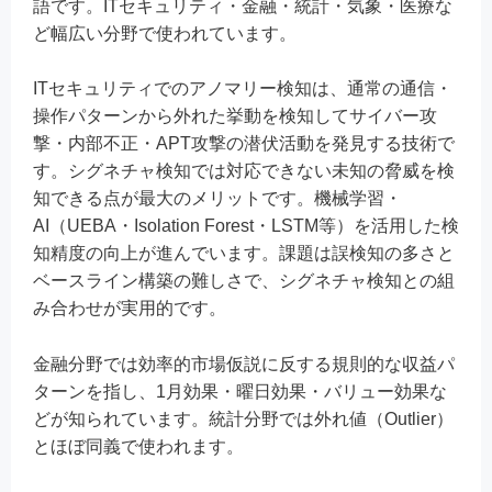
語です。ITセキュリティ・金融・統計・気象・医療な
ど幅広い分野で使われています。
ITセキュリティでのアノマリー検知は、通常の通信・
操作パターンから外れた挙動を検知してサイバー攻
撃・内部不正・APT攻撃の潜伏活動を発見する技術で
す。シグネチャ検知では対応できない未知の脅威を検
知できる点が最大のメリットです。機械学習・
AI（UEBA・Isolation Forest・LSTM等）を活用した検
知精度の向上が進んでいます。課題は誤検知の多さと
ベースライン構築の難しさで、シグネチャ検知との組
み合わせが実用的です。
金融分野では効率的市場仮説に反する規則的な収益パ
ターンを指し、1月効果・曜日効果・バリュー効果な
どが知られています。統計分野では外れ値（Outlier）
とほぼ同義で使われます。