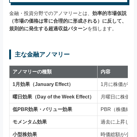
金融・投資分野でのアノマリーとは、
効率的市場仮説
（市場の価格は常に合理的に形成される）に反して、
規則的に発生する超過収益パターン
を指します。
主な金融アノマリー
アノマリーの種類
内容
1月効果（January Effect）
1月に株価が上
曜日効果（Day of the Week Effect）
月曜日に株価が
低PBR効果・バリュー効果
PBR（株価純
モメンタム効果
過去に上昇した
小型株効果
時価総額が小さ