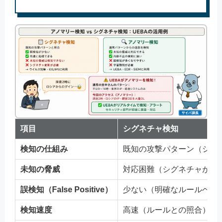
項目
シグネチャ検知
検知の仕組み
既知の攻撃パターン（シグ
未知の脅威
対応困難（シグネチャが必
誤検知（False Positive）
少ない（明確なルールベー
検知速度
高速（ルールとの照合）