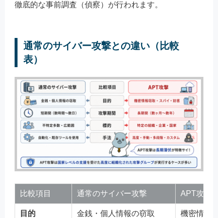
徹底的な事前調査（偵察）が行われます。
通常のサイバー攻撃との違い（比較
表）
比較項目
通常のサイバー攻撃
APT攻撃
目的
金銭・個人情報の窃取
機密情報