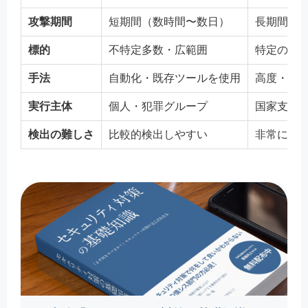
攻撃期間
短期間（数時間〜数日）
長期間（
標的
不特定多数・広範囲
特定の組
手法
自動化・既存ツールを使用
高度・手
実行主体
個人・犯罪グループ
国家支援
検出の難しさ
比較的検出しやすい
非常に検