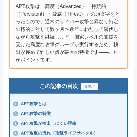
APT攻撃は「高度（Advanced）・持続的
（Persistent）・脅威（Threat）」の頭文字をと
ったもので、通常のサイバー攻撃と異なり特定
の標的に対して数ヶ月〜数年にわたって潜伏し
ながら攻撃を継続します。国家レベルの支援を
受けた高度な攻撃グループが実行するため、検
出が極めて難しい点が最大の特徴です——これ
がポイントです。
この記事の目次
[
非表示
]
APT攻撃とは
1.
APT攻撃の特徴
2.
APT攻撃が検出しにくい理由
3.
APT攻撃の流れ（攻撃ライフサイクル）
4.