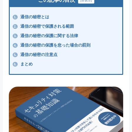
[
非表示
]
通信の秘密とは
1.
通信の秘密で保護される範囲
2.
通信の秘密の保護に関する法律
3.
通信の秘密の保護を怠った場合の罰則
4.
通信の秘密の注意点
5.
まとめ
6.