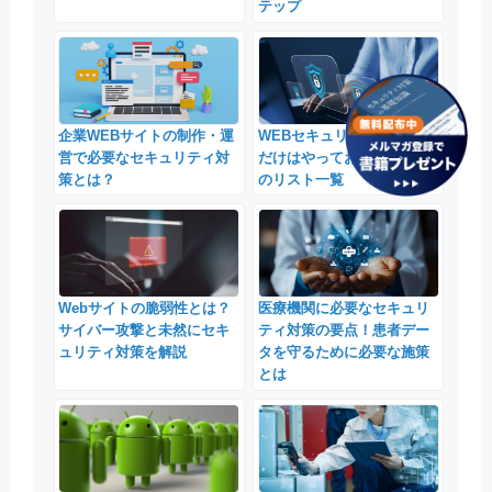
テップ
企業WEBサイトの制作・運
WEBセキュリティで、これ
営で必要なセキュリティ対
だけはやっておくべき対策
策とは？
のリスト一覧
Webサイトの脆弱性とは？
医療機関に必要なセキュリ
サイバー攻撃と未然にセキ
ティ対策の要点！患者デー
ュリティ対策を解説
タを守るために必要な施策
とは