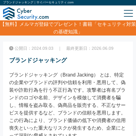
ブランドジャッキング｜サイバーセキュリティ.com
【無料】
メルマガ登録でプレゼント！書籍「セキュリティ対策
の基礎知識」
ホーム
/
コラム
/
ブランドジャッキング
公開日：2024.09.03 ｜ 最終更新日：2026.06.09
ブランドジャッキング
ブランドジャッキング（Brand Jacking） とは、特定
の企業やブランドの評判や信頼を利用・悪用して、偽
装や詐欺行為を行う不正行為です。攻撃者は有名ブラ
ンドのロゴや名前、デザインを模倣して消費者を騙
し、情報を盗み取る、偽商品を販売する、不正なサー
ビスを提供するなど、ブランドの信頼を悪用します。
この行為により、ブランド価値の低下や消費者の信用
喪失といった重大なリスクが発生するため、企業にと
って深刻な脅威とされています。